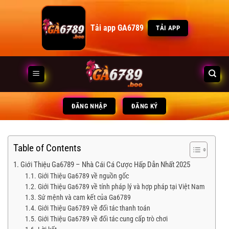
Tải app GA6789
TẢI APP
ĐĂNG NHẬP
ĐĂNG KÝ
Table of Contents
Giới Thiệu Ga6789 – Nhà Cái Cá Cược Hấp Dẫn Nhất 2025
Giới Thiệu Ga6789 về nguồn gốc
Giới Thiệu Ga6789 về tính pháp lý và hợp pháp tại Việt Nam
Sứ mệnh và cam kết của Ga6789
Giới Thiệu Ga6789 về đối tác thanh toán
Giới Thiệu Ga6789 về đối tác cung cấp trò chơi