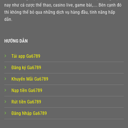
nay như cá cược thể thao, casino live, game bài,.... Bên cạnh đó
thì không thể bỏ qua những dịch vụ hàng đầu, tính năng hấp
dẫn.
HƯỚNG DẪN
Tải app Ga6789
Đăng ký Ga6789
Khuyến Mãi Ga6789
Nạp tiền Ga6789
Rút tiền Ga6789
Đăng Nhập Ga6789