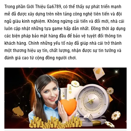
Trong phần
Giới Thiệu Ga6789
, có thể thấy sự phát triển mạnh
mẽ đã được xây dựng trên nền tảng công nghệ tiên tiến và đội
ngũ giàu kinh nghiệm. Không ngừng cải tiến và đổi mới, nhà cái
luôn cập nhật những tựa game hấp dẫn nhất. Đồng thời áp dụng
các biện pháp bảo mật hàng đầu để bảo vệ tuyệt đối thông tin
khách hàng. Chính những yếu tố này đã giúp nhà cái trở thành
một thương hiệu uy tín, chất lượng, nhận được sự tin tưởng và
đánh giá cao từ cộng đồng người chơi.