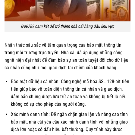
Ga6789 cam kết để trở thành nhà cái hàng đầu khu vực
Nhận thức sâu sắc về tầm quan trọng của bảo mật thông tin
trong môi trường trực tuyến. Nhà cái đã áp dụng những công
nghệ hiện đại nhất để đảm bảo sự an toàn tuyệt đối cho dữ liệu
cá nhân cũng như mọi giao dịch tài chính của khách hàng:
Bảo mật dữ liệu cá nhân: Công nghệ mã hóa SSL 128-bit tiên
tiến giúp bảo vệ toàn diện thông tin cá nhân và giao dịch,
đảm bảo chúng được lưu trữ an toàn và không bị tiết lộ nếu
không có sự cho phép của người dùng.
Xác minh danh tính: Để ngăn chặn gian lận và nâng cao tính
bảo mật, nhà cái yêu cầu xác minh danh tính với những giao
dịch lớn hoặc có dấu hiệu bất thường. Quy trình này được