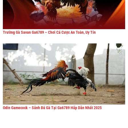
Trường Gà Savan Ga6789 – Chơi Cá Cược An Toàn, Uy Tín
Odin Gamecock – Sảnh Đá Gà Tại Ga6789 Hấp Dẫn Nhất 2025