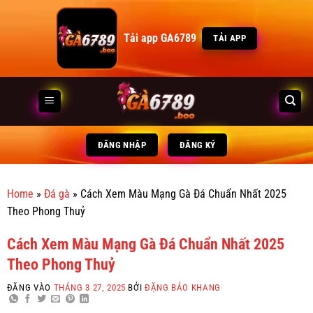
Tải app GA6789
TẢI APP
ĐĂNG NHẬP
ĐĂNG KÝ
Home
»
Đá gà
»
Cách Xem Màu Mạng Gà Đá Chuẩn Nhất 2025
Theo Phong Thuỷ
Cách Xem Màu Mạng Gà Đá Chuẩn Nhất 2025
Theo Phong Thuỷ
ĐĂNG VÀO
THÁNG 3 27, 2025
BỞI
ĐẶNG BẢO KHANG