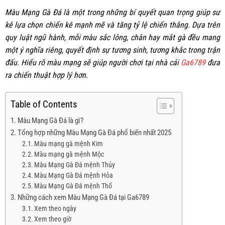
Màu Mạng Gà Đá
là một trong những bí quyết quan trọng giúp sư
kê lựa chọn chiến kê mạnh mẽ và tăng tỷ lệ chiến thắng. Dựa trên
quy luật ngũ hành, mỗi màu sắc lông, chân hay mắt gà đều mang
một ý nghĩa riêng, quyết định sự tương sinh, tương khắc trong trận
đấu. Hiểu rõ màu mạng sẽ giúp người chơi tại nhà cái
Ga6789
đưa
ra chiến thuật hợp lý hơn.
Table of Contents
Màu Mạng Gà Đá là gì?
Tổng hợp những Màu Mạng Gà Đá phổ biến nhất 2025
Màu mạng gà mệnh Kim
Màu mạng gà mệnh Mộc
Màu Mạng Gà Đá mệnh Thủy
Màu Mạng Gà Đá mệnh Hỏa
Màu Mạng Gà Đá mệnh Thổ
Những cách xem Màu Mạng Gà Đá tại Ga6789
Xem theo ngày
Xem theo giờ