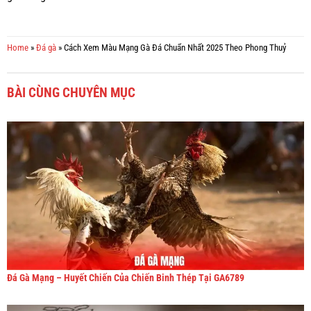
Home
»
Đá gà
»
Cách Xem Màu Mạng Gà Đá Chuẩn Nhất 2025 Theo Phong Thuỷ
BÀI CÙNG CHUYÊN MỤC
Đá Gà Mạng – Huyết Chiến Của Chiến Binh Thép Tại GA6789