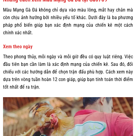
Màu Mạng Gà Đá
không chỉ dựa vào màu lông, mắt hay chân mà
còn chịu ảnh hưởng bởi nhiều yếu tố khác. Dưới đây là ba phương
pháp phổ biến giúp bạn xác định mạng của chiến kê một cách
chính xác nhất.
Xem theo ngày
Theo phong thủy, mỗi ngày và mỗi giờ đều có quy luật riêng. Việc
đầu tiên bạn cần làm là xác định mạng của chiến kê. Sau đó, đối
chiếu với các hướng dẫn để chọn trận đấu phù hợp. Cách xem này
dựa trên vòng tuần hoàn 12 con giáp, giúp bạn tính toán thời điểm
tốt nhất để ra trận.