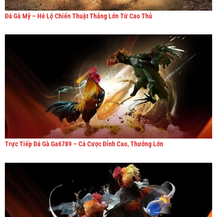
Đá Gà Mỹ – Hé Lộ Chiến Thuật Thắng Lớn Từ Cao Thủ
Trực Tiếp Đá Gà Ga6789 – Cá Cược Đỉnh Cao, Thưởng Lớn